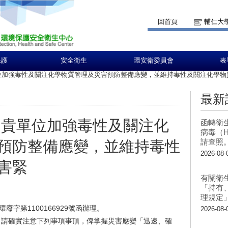
回首頁
輔仁大
保護
安全衛生
環安衛委員會
表
位加強毒性及關注化學物質管理及災害預防整備應變，並維持毒性及關注化學物
最新
 貴單位加強毒性及關注化
函轉衛
病毒（H
請查照
預防整備應變，並維持毒性
2026-08-
害緊
有關衛
「持有
理規定
廢字第1100166929號函辦理。
2026-08-
，請確實注意下列事項事頂，俾掌握災害應變「迅速、確