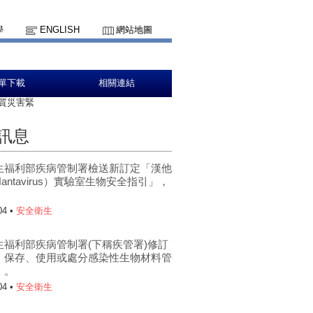
學
ENGLISH
網站地圖
單下載
相關連結
質災害緊
訊息
生福利部疾病管制署檢送新訂定「漢他
antavirus）實驗室生物安全指引」，
。
04 •
安全衛生
生福利部疾病管制署(下稱疾管署)修訂
、保存、使用或處分感染性生物材料管
」。
04 •
安全衛生