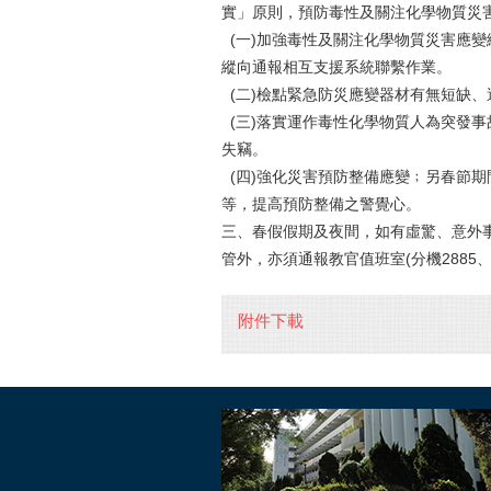
實」原則，預防毒性及關注化學物質災
(一)加強毒性及關注化學物質災害應
縱向通報相互支援系統聯繫作業。
(二)檢點緊急防災應變器材有無短缺、
(三)落實運作毒性化學物質人為突發
失竊。
(四)強化災害預防整備應變﹔另春節
等，提高預防整備之警覺心。
三、春假假期及夜間，如有虛驚、意外事
管外，亦須通報教官值班室(分機2885、0
附件下載