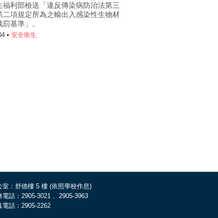
生福利部檢送「違反傳染病防治法第三
第二項規定所為之輸出入感染性生物材
裁罰基準」。
04 •
安全衛生
室：舒德樓 5 樓 (依照學校作息)
電話：2905-3021 、2905-3963
電話：2905-2262