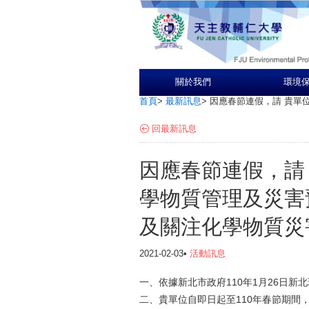
關於我們
環境
首頁
>
最新訊息
>
因應春節連假，請 貴單
回最新訊息
因應春節連假，請
學物質管理及災害
及關注化學物質災
2021-02-03•
活動訊息
一、依據新北市政府110年1月26日新北環
二、貴單位自即日起至110年春節期間