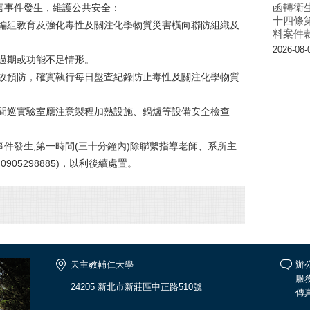
函轉衛
害事件發生，維護公共安全：
十四條
變編組教育及強化毒性及關注化學物質災害橫向聯防組織及
料案件
2026-08-
過期或功能不足情形。
事故預防，確實執行每日盤查紀錄防止毒性及關注化學物質
期間巡實驗室應注意製程加熱設施、鍋爐等設備安全檢查
件發生,第一時間(三十分鐘內)除聯繫指導老師、系所主
905298885)，以利後續處置。
天主教輔仁大學
辦公
服務
24205 新北市新莊區中正路510號
傳真