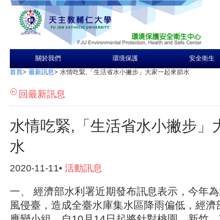
關於我們
環境保護
安全衛生
首頁
>
最新訊息
>
水情吃緊,「生活省水小撇步」大家一起來節水
回最新訊息
水情吃緊,「生活省水小撇步」
水
2020-11-11•
活動訊息
一、 經濟部水利署近期發布訊息表示，今年為
風侵臺，造成全臺水庫集水區降雨偏低，經濟
應變小組，自10月14日起將針對桃園、新竹