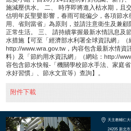
施減壓供水。 二、 時序即將進入枯水期，且
估明年反聖嬰影響，春雨可能偏少，各項節水
用、省則當省」為原則，並請注意衛生及兼顧
正常生活。 三、 請持續掌握最新水情訊息及
水措施【可至「經濟部水利署全球資訊網」（
http://www.wra.gov.tw，內容包含最新
料）及「節約用水資訊網」（網站：http://www.wc
容包含節水快報-「機關學校節水手法、家庭
水好習慣」、節水文宣等）查詢】。
附件下載
天主教輔仁大
24205 新北