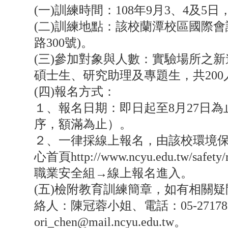
(一)訓練時間：108年9月3、4及5日
(二)訓練地點：該校蘭潭校區國際會
路300號)。
(三)參加對象與人數：實驗場所之
碩士生、研究助理及專題生，共200
(四)報名方式：
１、報名日期：即日起至8月27日
序，額滿為止）。
２、一律採線上報名，由該校環境
心首頁http://www.ncyu.edu.tw/safety/re
職業安全組→線上報名進入。
(五)檢附教育訓練簡章，如有相關
絡人：陳冠蓉小姐、電話：05-2717
ori_chen@mail.ncyu.edu.tw。