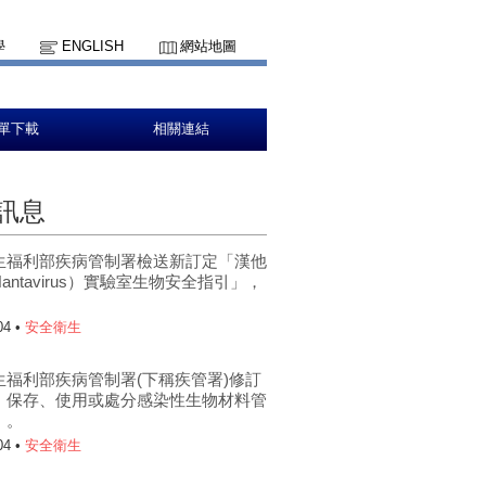
學
ENGLISH
網站地圖
單下載
相關連結
訊息
生福利部疾病管制署檢送新訂定「漢他
antavirus）實驗室生物安全指引」，
。
04 •
安全衛生
生福利部疾病管制署(下稱疾管署)修訂
、保存、使用或處分感染性生物材料管
」。
04 •
安全衛生