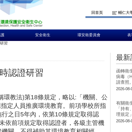
回首頁
輔仁大
保護
安全衛生
環安衛委員會
表
證研習
最新
小時認證研習
函轉衛
病毒（H
請查照
2026-08-
稱
環
教
法
)
第
1
8
條
規
定
，
略
以
:
「
機
關
、
公
有關衛
應
指
定
人
員
推
廣
環
境
教
育
。
前
項
學
校
所
指
「持有
施
行
之
日
5
年
內
，
依
第
1
0
條
規
定
取
得
認
理規定
2026-08-
未
依
前
項
規
定
取
得
認
證
者
，
各
級
主
管
機
管
機
關
，
不
得
補
助
其
環
境
教
育
相
關
經