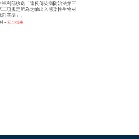
生福利部檢送「違反傳染病防治法第三
第二項規定所為之輸出入感染性生物材
裁罰基準」。
04 •
安全衛生