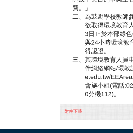
費
。
」
二
、
為
鼓
勵
學
校
教
師
欲
取
得
環
境
教
育
3
日
止
於
本
部
綠
色
與
2
4
小
時
環
境
教
得
認
證
。
三
、
其
環
境
教
育
人
員
伴
網
絡
網
站
/
環
教
e
.
e
d
u
.
t
w
/
E
E
A
r
e
a
會
施
小
姐
(
電
話
:
0
0
分
機
1
1
2
)
。
附件下載