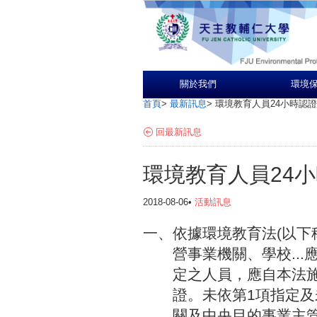
關於我們
環境
首頁
>
最新訊息
>
環境教育人員24小時認
回最新訊息
環境教育人員24
2018-08-06•
活動訊息
一
、
依
據
環
境
教
育
法
(
以
下
營
事
業
機
關
、
學
校
.
.
.
定
之
人
員
，
應
自
本
法
證
。
未
依
第
1
項
指
定
及
關
及
中
央
目
的
事
業
主