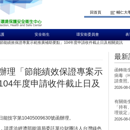
回首頁
輔仁大
保護
安全衛生
環安衛委員會
表
節能績效保證專案示範推廣補助要點」104年度申請收件截止日及相關資訊
最新
辦理「節能績效保證專案示
函轉衛
病毒（H
請查照
104年度申請收件截止日及
2026-08-
有關衛
「持有
理規定
能技字第10405009630號函辦理。
2026-08-
義，請逕洽經濟部能源局委託單位財團法人台灣綠色