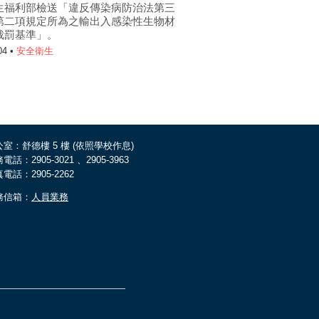
生福利部檢送「違反傳染病防治法第三
第二項規定所為之輸出入感染性生物材
裁罰基準」。
04 •
安全衛生
室：舒德樓 5 樓 (依照學校作息)
電話：2905-3021 、2905-3963
電話：2905-2262
務信箱：
人員業務