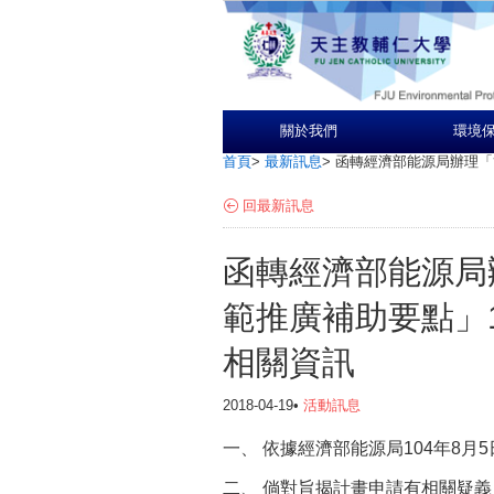
關於我們
環境
首頁
>
最新訊息
>
函轉經濟部能源局辦理「
回最新訊息
函轉經濟部能源局
範推廣補助要點」
相關資訊
2018-04-19•
活動訊息
一、 依據經濟部能源局104年8月5日
二、 倘對旨揭計畫申請有相關疑