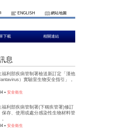
學
ENGLISH
網站地圖
單下載
相關連結
訊息
生福利部疾病管制署檢送新訂定「漢他
antavirus）實驗室生物安全指引」，
。
04 •
安全衛生
生福利部疾病管制署(下稱疾管署)修訂
、保存、使用或處分感染性生物材料管
」。
04 •
安全衛生