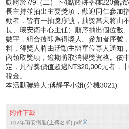
動將於7/9（二）下4點於耕莘樓220會
長主持並抽出主要獎項，歡迎同仁參加
動者，皆有一抽獎序號，抽獎當天將由
長、環安衛中心主任）順序抽出個位數
數字，組合後即為得獎人。參加者序號
料，得獎人將由活動主辦單位專人通知
內領取獎項，逾期將取消得獎資格。依
定，凡得獎價值超過NT$20,000元者，
稅金。
本活動聯絡人:傅靜平小姐(分機3021)
附件下載
102年環安衛週(上傳名單).pdf