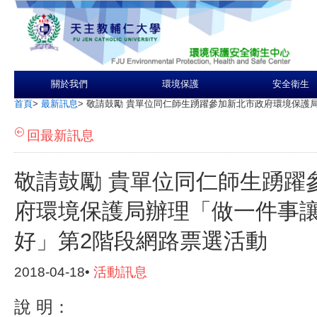
關於我們
環境保護
安全衛生
首頁
>
最新訊息
>
敬請鼓勵 貴單位同仁師生踴躍參加新北市政府環境保護
回最新訊息
敬請鼓勵 貴單位同仁師生踴躍
府環境保護局辦理「做一件事
好」第2階段網路票選活動
2018-04-18•
活動訊息
說 明：