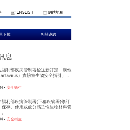
學
ENGLISH
網站地圖
單下載
相關連結
訊息
生福利部疾病管制署檢送新訂定「漢他
antavirus）實驗室生物安全指引」，
。
04 •
安全衛生
生福利部疾病管制署(下稱疾管署)修訂
、保存、使用或處分感染性生物材料管
」。
04 •
安全衛生