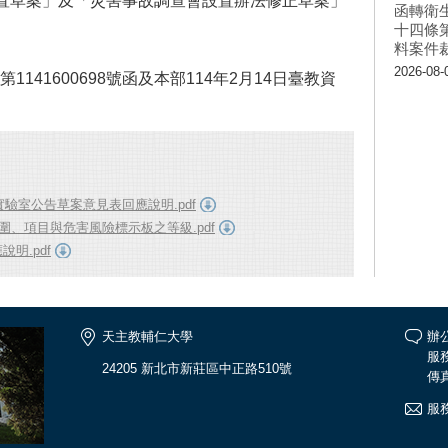
置草案」及「災害事故調查會設置辦法修正草案」
函轉衛
十四條
料案件
2026-08-
1141600698號函及本部114年2月14日臺教資
驗室公告草案意見表回應說明.pdf
圍、項目與危害風險標示板之等級.pdf
明.pdf
天主教輔仁大學
辦公
服務
24205 新北市新莊區中正路510號
傳真
服