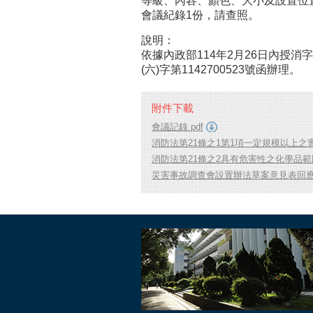
等級、內容、顏色、大小及設置位
會議紀錄1份，請查照。
說明：
依據內政部114年2月26日內授消字第
(六)字第1142700523號函辦理。
附件下載
會議記錄.pdf
消防法第21條之1第1項一定規模以上之實
消防法第21條之2具有危害性之化學品範
災害事故調查會設置辦法草案意見表回應說