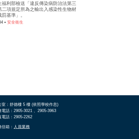
生福利部檢送「違反傳染病防治法第三
第二項規定所為之輸出入感染性生物材
裁罰基準」。
04 •
安全衛生
室：舒德樓 5 樓 (依照學校作息)
電話：2905-3021 、2905-3963
電話：2905-2262
務信箱：
人員業務