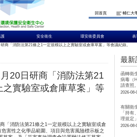
回首頁
輔仁大
保護
安全衛生
環安衛委員會
表
0日研商「消防法第21條之1一定規模以上之實驗室或倉庫草案」等會議紀錄。
最新
2月20日研商「消防法第21
函轉衛
病毒（H
請查照
上之實驗室或倉庫草案」等
2026-08-
有關衛
「持有
理規定
研商「消防法第21條之1一定規模以上之實驗室或倉
2026-08-
具有危害性之化學品範圍、項目與危害風險標示板之