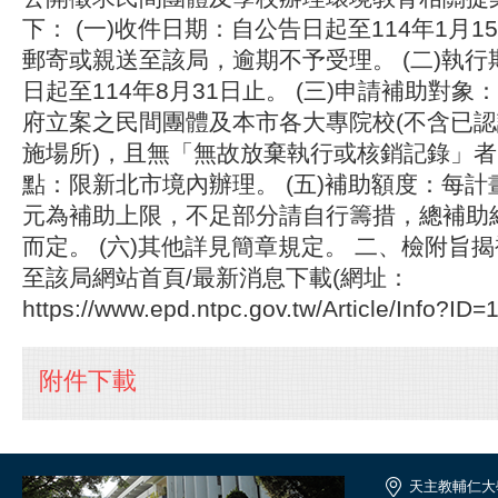
下： (一)收件日期：自公告日起至114年1月
郵寄或親送至該局，逾期不予受理。 (二)執
日起至114年8月31日止。 (三)申請補助對
府立案之民間團體及本市各大專院校(不含已
施場所)，且無「無故放棄執行或核銷記錄」者。
點：限新北市境內辦理。 (五)補助額度：每計
元為補助上限，不足部分請自行籌措，總補助
而定。 (六)其他詳見簡章規定。 二、檢附旨
至該局網站首頁/最新消息下載(網址：
https://www.epd.ntpc.gov.tw/Article/Info?ID
附件下載
天主教輔仁大