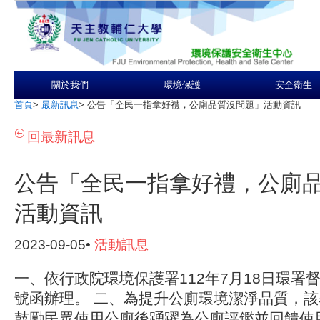
關於我們
環境保護
安全衛生
首頁
>
最新訊息
>
公告「全民一指拿好禮，公廁品質沒問題」活動資訊
回最新訊息
公告「全民一指拿好禮，公廁
活動資訊
2023-09-05•
活動訊息
一、依行政院環境保護署112年7月18日環署督字第
號函辦理。 二、為提升公廁環境潔淨品質，
鼓勵民眾使用公廁後踴躍為公廁評鑑並回饋使