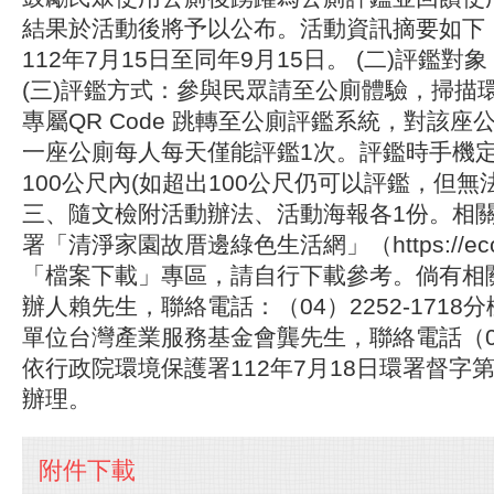
結果於活動後將予以公布。活動資訊摘要如下：
112年7月15日至同年9月15日。 (二)評鑑
(三)評鑑方式：參與民眾請至公廁體驗，掃描
專屬QR Code 跳轉至公廁評鑑系統，對該
一座公廁每人每天僅能評鑑1次。評鑑時手機
100公尺內(如超出100公尺仍可以評鑑，但無
三、隨文檢附活動辦法、活動海報各1份。相
署「清淨家園故厝邊綠色生活網」（https://ecolife
「檔案下載」專區，請自行下載參考。倘有相
辦人賴先生，聯絡電話：（04）2252-1718分
單位台灣產業服務基金會龔先生，聯絡電話（02）
依行政院環境保護署112年7月18日環署督字第11
辦理。
附件下載