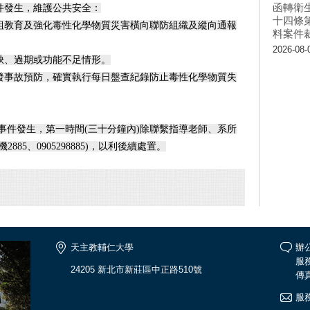
函轉衛
件發生，維護公共安全：
十四條
教育及強化毒性化學物質災害橫向聯防組織及縱向通報
料案件
2026-08-
缺、過期或功能不足情形。
事故預防，確實執行每日盤查紀錄防止毒性化學物質失
事件發生，第一時間(三十分鐘內)除聯繫指導老師、系所
85、0905298885)，以利後續處置。
天主教輔仁大學
辦公
服務
24205 新北市新莊區中正路510號
傳真
服