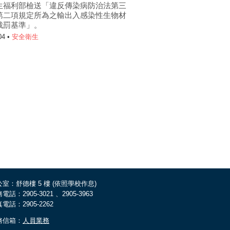
生福利部檢送「違反傳染病防治法第三
第二項規定所為之輸出入感染性生物材
裁罰基準」。
04 •
安全衛生
室：舒德樓 5 樓 (依照學校作息)
電話：2905-3021 、2905-3963
電話：2905-2262
務信箱：
人員業務