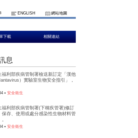
學
ENGLISH
網站地圖
單下載
相關連結
訊息
生福利部疾病管制署檢送新訂定「漢他
antavirus）實驗室生物安全指引」，
。
04 •
安全衛生
生福利部疾病管制署(下稱疾管署)修訂
、保存、使用或處分感染性生物材料管
」。
04 •
安全衛生