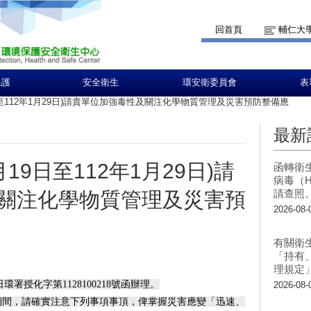
回首頁
輔仁大
保護
安全衛生
環安衛委員會
表
9日至112年1月29日)請貴單位加強毒性及關注化學物質管理及災害預防整備應
最新
月19日至112年1月29日)請
函轉衛
病毒（H
請查照
關注化學物質管理及災害預
2026-08-
有關衛
「持有
理規定
環署授化字第1128100218號函辦理。
2026-08-
假期間，請確實注意下列事項事頂，俾掌握災害應變「迅速、