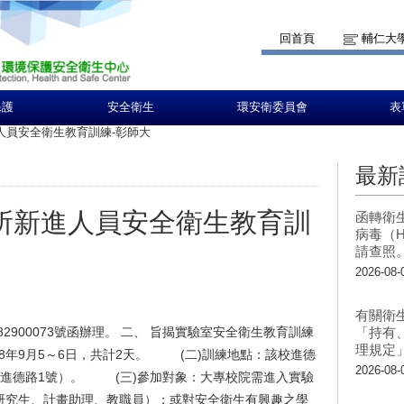
回首頁
輔仁大
保護
安全衛生
環安衛委員會
表
人員安全衛生教育訓練-彰師大
最新
場所新進人員安全衛生教育訓
函轉衛
病毒（H
請查照
2026-08-
有關衛
82900073號函辦理。 二、 旨揭實驗室安全衛生教育訓練
「持有
理規定
8年9月5～6日，共計2天。 (二)訓練地點：該校進德
2026-08-
市進德路1號）。 (三)參加對象：大專校院需進入實驗
研究生、計畫助理、教職員）；或對安全衛生有興趣之學