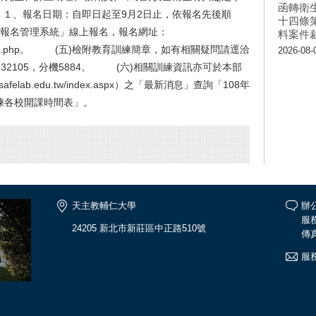
函轉衛
、報名日期：自即日起至9月2日止，依報名先後順
十四條
報名管理系統」線上報名，報名網址：
料案件
ign_up/index.php。 (五)檢附教育訓練簡章，如有相關疑問請逕洽
2026-08-
32105，分機5884。 (六)相關訓練資訊亦可於本部
felab.edu.tw/index.aspx）之「最新消息」查詢「108年
練各校開課時間表」。
天主教輔仁大學
辦公
服務
24205 新北市新莊區中正路510號
傳真
服