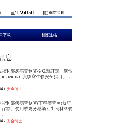
學
ENGLISH
網站地圖
單下載
相關連結
訊息
生福利部疾病管制署檢送新訂定「漢他
antavirus）實驗室生物安全指引」，
。
04 •
安全衛生
生福利部疾病管制署(下稱疾管署)修訂
、保存、使用或處分感染性生物材料管
」。
04 •
安全衛生