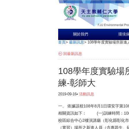
關於我們
環境
首頁
>
最新訊息
>
108學年度實驗場所新進
回最新訊息
108學年度實驗
練-彰師大
2019-09-16•
活動訊息
一、 依據該校108年8月1日環安字第10
相關資訊如下： (一)訓練時間：10
校區綜合中心2樓演講廳（彰化縣彰化
（實習）場所之新進人員（含專題生、