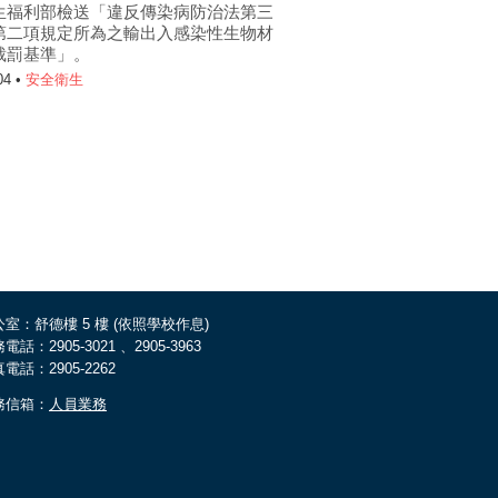
生福利部檢送「違反傳染病防治法第三
第二項規定所為之輸出入感染性生物材
裁罰基準」。
04 •
安全衛生
室：舒德樓 5 樓 (依照學校作息)
電話：2905-3021 、2905-3963
電話：2905-2262
務信箱：
人員業務