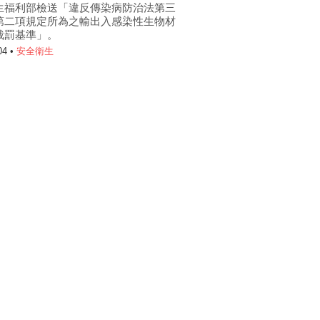
生福利部檢送「違反傳染病防治法第三
第二項規定所為之輸出入感染性生物材
裁罰基準」。
04 •
安全衛生