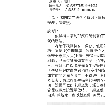
承 辦 人： 黃琪
聯絡電話： (02)22577155 分機1937
電子郵件： AM8331@ntpc.gov.tw
主 旨： 有關第二級危險群以上病
辦理，請查照。
說 明：
一、依據衛生福利部疾病管制署(下稱疾
號函辦理。
二、為確保我國持有、保存、使用第
稱生物病原)管理無虞，設置單位
物安全專責人員(下稱生安管理組
組織，已向疾管署備查在案，始符
三、有關已向疾管署備查生安管理
「傳染病與防疫專題>實驗室生物安
如非前開之備查名單，不得進行生
及毒素，另應經衛生福利部疾病管
四、設置單位如未經查證，逕自移
管理組織之設置單位時，一經查獲
項第1款規定，處以新臺幣1萬元以