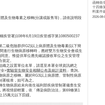
函轉衛
十四條
料案件
2026-08-
原體及生物毒素之移轉(分讓或販售等)，請依說明段
管署)108年6月19日疾管感字第1080500237
二級危險群(RG2)以上病原體及生物毒素(以下簡
之間進行生物病原移轉時，應經雙方生物安全會或生
織)同意。惟提供單位應先確認接收單位之生安管理
合規定。
組織之設置單位名單，請逕至本署全球資訊網之
全>
實驗室生物安全相關公布及統計資料
」查詢。
物病原之移轉。屬於RG3以上病原體、管制性病原
制署核准，始可為之。
轉生物病原給未向衛生福利部疾病管制署備查生安
，將視情節輕重，依「傳染病防治法」第69條第1
上15萬元以下罰鍰。