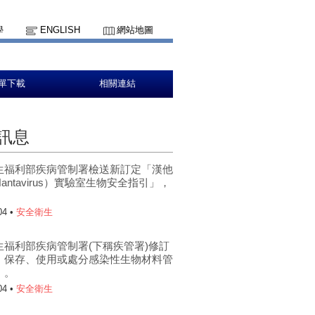
學
ENGLISH
網站地圖
單下載
相關連結
訊息
生福利部疾病管制署檢送新訂定「漢他
antavirus）實驗室生物安全指引」，
。
04 •
安全衛生
生福利部疾病管制署(下稱疾管署)修訂
、保存、使用或處分感染性生物材料管
」。
04 •
安全衛生