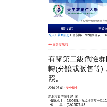
關於我們
環境
首頁
>
最新訊息
>
有關第二級危險群以上病
回最新訊息
有關第二級危險群
轉(分讓或販售等
照。
2019-07-01•
安全衛生
新北市政府衛生局 函
機關地址： 22006新北市板橋區英士路19
傳 真： (02)22577166