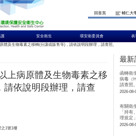
回首頁
輔仁大
保護
安全衛生
環安衛委員會
表
原體及生物毒素之移轉(分讓或販售等)，請依說明段辦理，請查照。
最新
以上病原體及生物毒素之移
函轉衛
病毒（H
請查照
)，請依說明段辦理，請查
2026-08-
有關衛
「持有
理規定
2026-08-
2之1號1樓