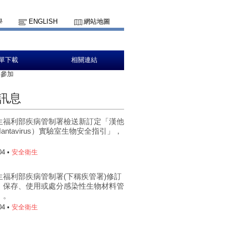
學
ENGLISH
網站地圖
單下載
相關連結
名參加
訊息
生福利部疾病管制署檢送新訂定「漢他
antavirus）實驗室生物安全指引」，
。
04 •
安全衛生
生福利部疾病管制署(下稱疾管署)修訂
、保存、使用或處分感染性生物材料管
」。
04 •
安全衛生