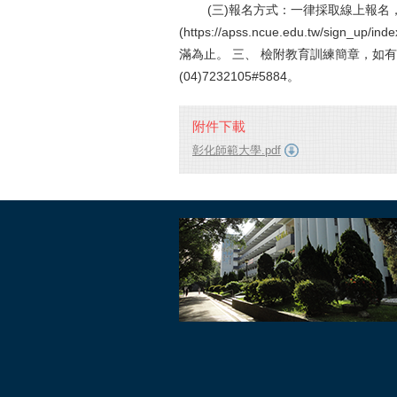
(三)報名方式：一律採取線上報名，
(https://apss.ncue.edu.tw/s
滿為止。 三、 檢附教育訓練簡章，如
(04)7232105#5884。
附件下載
彰化師範大學.pdf