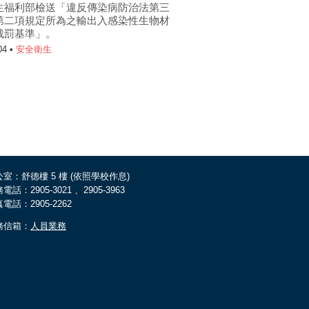
生福利部檢送「違反傳染病防治法第三
第二項規定所為之輸出入感染性生物材
裁罰基準」。
04 •
安全衛生
室：舒德樓 5 樓 (依照學校作息)
電話：2905-3021 、2905-3963
電話：2905-2262
務信箱：
人員業務