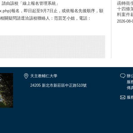
函轉衛
請由該校「線上報名管理系統」
十四條
ign_up/index.php)報名，即日起至9月7日止，或依報名先後順序，額
料案件
有相關疑問請逕洽該校聯絡人：范芸芝小姐，電話：
2026-08-
天主教輔仁大學
辦公
服務
24205 新北市新莊區中正路510號
傳真
服