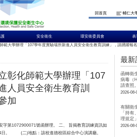
回首頁
輔仁大
保護
安全衛生
環安衛委員會
表
師範大學辦理「107學年度實驗場所新進人員安全衛生教育訓練」，請踴躍報
最新
立彰化師範大學辦理「107
函轉衛
病毒（H
請查照
進人員安全衛生教育訓
2026-08-
參加
有關衛
「持有
理規定
環安字第1072900071號函辦理。 二、 旨揭教育訓練資訊如
2026-08-
及14日。 (二)地點：該校進德校區綜合中心演講廳。