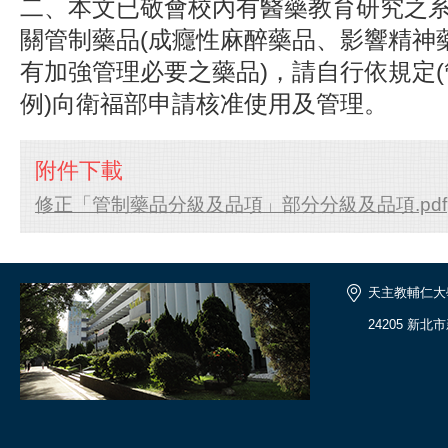
二、本文已敬會校內有醫藥教育研究之
關管制藥品(成癮性麻醉藥品、影響精神
有加強管理必要之藥品)，請自行依規定
例)向衛福部申請核准使用及管理。
附件下載
修正「管制藥品分級及品項」部分分級及品項.pdf
天主教輔仁大
24205 新北