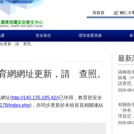
回首頁
輔仁大
保護
安全衛生
環安衛委員會
表
址更新，請 查照。
最新
育網網址更新，請 查照。
函轉衛
病毒（H
請查照
2026-08-
網址(
http://140.135.185.42/
)已停用，教育部安全
有關衛
9.178/index.php
)，亦同步更新於本校首頁相關連結
「持有
理規定
2026-08-