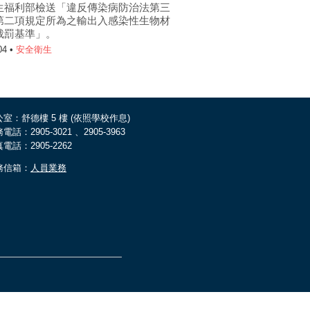
生福利部檢送「違反傳染病防治法第三
第二項規定所為之輸出入感染性生物材
裁罰基準」。
04 •
安全衛生
室：舒德樓 5 樓 (依照學校作息)
電話：2905-3021 、2905-3963
電話：2905-2262
務信箱：
人員業務