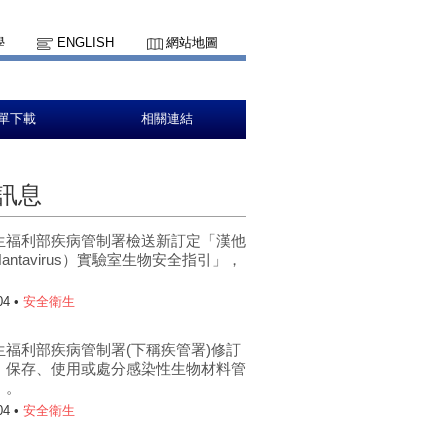
學
ENGLISH
網站地圖
單下載
相關連結
訊息
生福利部疾病管制署檢送新訂定「漢他
antavirus）實驗室生物安全指引」，
。
04 •
安全衛生
生福利部疾病管制署(下稱疾管署)修訂
、保存、使用或處分感染性生物材料管
」。
04 •
安全衛生