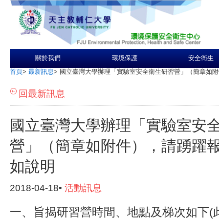
關於我們
環境保護
安全衛生
首頁
>
最新訊息
>
國立臺灣大學辦理「實驗室安全衛生研習營」（簡章如附
回最新訊息
國立臺灣大學辦理「實驗室安
營」（簡章如附件），請踴躍
如說明
2018-04-18•
活動訊息
一、旨揭研習營時間、地點及梯次如下(