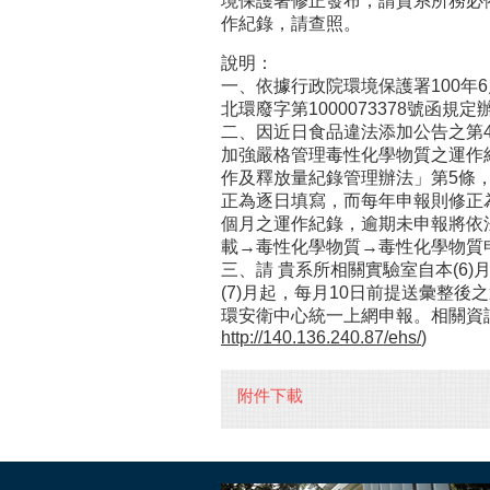
境保護署修正發布，請貴系所務必
作紀錄，請查照。
說明：
一、依據行政院環境保護署100年6月
北環廢字第1000073378號函規定
二、因近日食品違法添加公告之第4
加強嚴格管理毒性化學物質之運作
作及釋放量紀錄管理辦法」第5條
正為逐日填寫，而每年申報則修正
個月之運作紀錄，逾期未申報將依
載→毒性化學物質→毒性化學物質
三、請 貴系所相關實驗室自本(6
(7)月起，每月10日前提送彙整後
環安衛中心統一上網申報。相關資
http://140.136.240.87/ehs/
)
附件下載