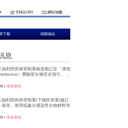
學
ENGLISH
網站地圖
單下載
相關連結
訊息
生福利部疾病管制署檢送新訂定「漢他
antavirus）實驗室生物安全指引」，
。
04 •
安全衛生
生福利部疾病管制署(下稱疾管署)修訂
、保存、使用或處分感染性生物材料管
」。
04 •
安全衛生