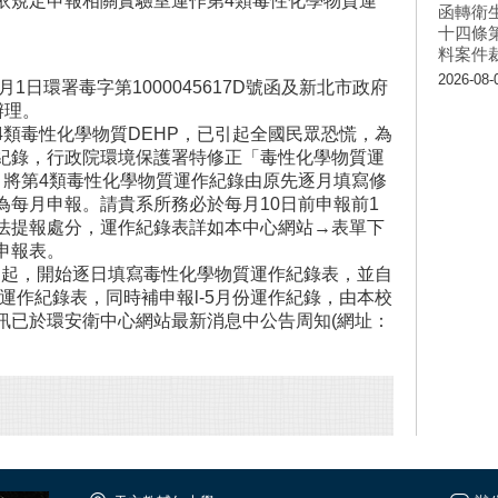
依規定申報相關實驗室運作第4類毒性化學物質運
函轉衛
十四條
料案件
2026-08-
1日環署毒字第1000045617D號函及新北市政府
辦理。
類毒性化學物質DEHP，已引起全國民眾恐慌，為
紀錄，行政院環境保護署特修正「毒性化學物質運
，將第4類毒性化學物質運作紀錄由原先逐月填寫修
為每月申報。請貴系所務必於每月10日前申報前1
法提報處分，運作紀錄表詳如本中心網站→表單下
申報表。
)月起，開始逐日填寫毒性化學物質運作紀錄表，並自
之運作紀錄表，同時補申報l-5月份運作紀錄，由本校
訊已於環安衛中心網站最新消息中公告周知(網址：