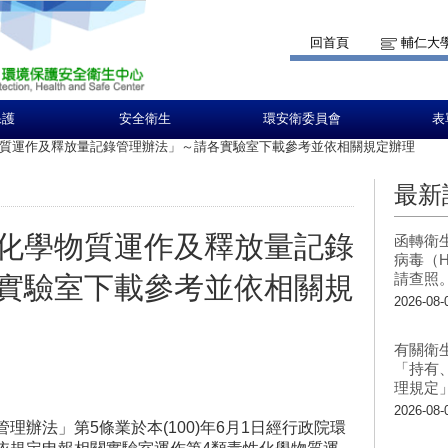
回首頁
輔仁大
保護
安全衛生
環安衛委員會
表
質運作及釋放量記錄管理辦法」～請各實驗室下載參考並依相關規定辦理
最新
化學物質運作及釋放量記錄
函轉衛
病毒（H
請查照
實驗室下載參考並依相關規
2026-08-
有關衛
「持有
理規定
2026-08-
辦法」第5條業於本(100)年6月1日經行政院環