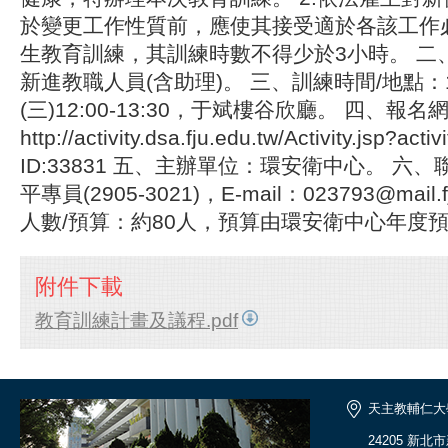
於變更工作性質前，應使其接受適於各該工作
生教育訓練，其訓練時數不得少於3小時。 二
新進教職人員(含助理)。 三、訓練時間/地點：1
(三)12:00-13:30，于斌樓谷欣廳。 四、報名
http://activity.dsa.fju.edu.tw/Activity.jsp?ac
ID:33831 五、主辦單位：環安衛中心。 六
平專員(2905-3021)，E-mail：023793@mail.f
人數/預算：約80人，預算由環安衛中心年度
附件下載
教育訓練計畫及議程.pdf
天主教輔仁大
24205 新北