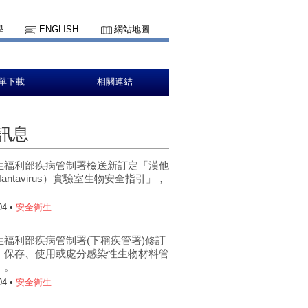
學
ENGLISH
網站地圖
單下載
相關連結
訊息
生福利部疾病管制署檢送新訂定「漢他
antavirus）實驗室生物安全指引」，
。
04 •
安全衛生
生福利部疾病管制署(下稱疾管署)修訂
、保存、使用或處分感染性生物材料管
」。
04 •
安全衛生