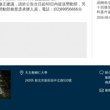
函轉衛
修正建議，請於公告次日起60日內提送勞動部，另
十四條
部賴昱丞承辦人員，電話：(02)89956666分
料案件
2026-08-
天主教輔仁大學
辦公
服務
24205 新北市新莊區中正路510號
傳真
服