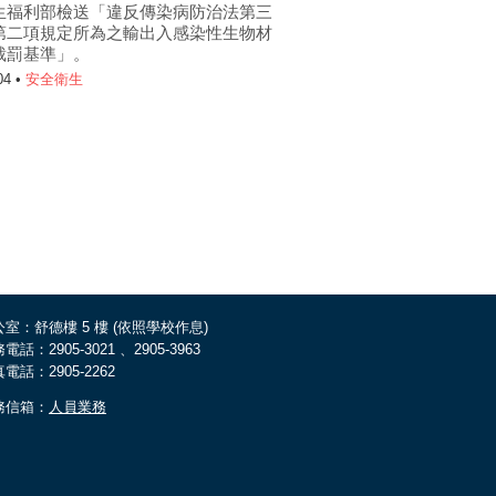
生福利部檢送「違反傳染病防治法第三
第二項規定所為之輸出入感染性生物材
裁罰基準」。
04 •
安全衛生
室：舒德樓 5 樓 (依照學校作息)
電話：2905-3021 、2905-3963
電話：2905-2262
務信箱：
人員業務