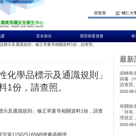
回首頁
輔仁大
保護
安全衛生
環安衛委員會
表
品標示及通識規則」修正草案等相關資料1份，請查照。
最新
性化學品標示及通識規則」
函轉衛
病毒（H
請查照
料1份，請查照。
2026-08-
有關衛
標示及通識規則」修正草案等相關資料1份，請查
「持有
理規定
2026-08-
字第1150251656B號書函辦理。