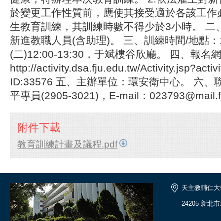
於變更工作性質前，應使其接受適於各該工作
生教育訓練，其訓練時數不得少於3小時。 二
新進教職人員(含助理)。 三、訓練時間/地點：1
(二)12:00-13:30，于斌樓谷欣廳。 四、報名
http://activity.dsa.fju.edu.tw/Activity.jsp?ac
ID:33576 五、主辦單位：環安衛中心。 六
平專員(2905-3021)，E-mail：023793@mail.fj
附件下載
教育訓練計畫及議程.pdf
天主教輔仁大
24205 新北