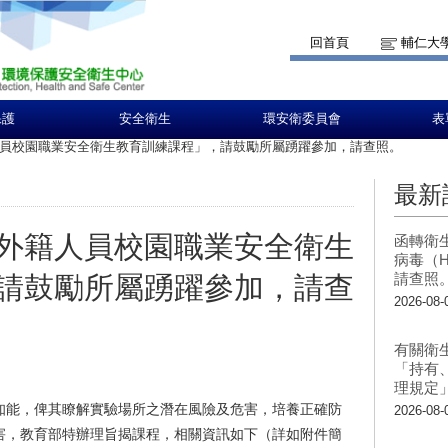
回首頁
輔仁大
保護
安全衛生
環安衛委員會
表
員校園職業安全衛生教育訓練課程」，請鼓勵所屬踴躍參加，請查照。
最新
外籍人員校園職業安全衛生
函轉衛
病毒（H
請查照
請鼓勵所屬踴躍參加，請查
2026-08-
有關衛
「持有
理規定
知能，俾其瞭解實驗場所之潛在風險及危害，培養正確防
2026-08-
害，教育部特辦理旨揭課程，相關資訊如下（詳如附件簡