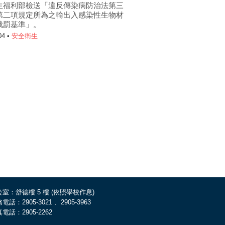
生福利部檢送「違反傳染病防治法第三
第二項規定所為之輸出入感染性生物材
裁罰基準」。
04 •
安全衛生
室：舒德樓 5 樓 (依照學校作息)
電話：2905-3021 、2905-3963
電話：2905-2262