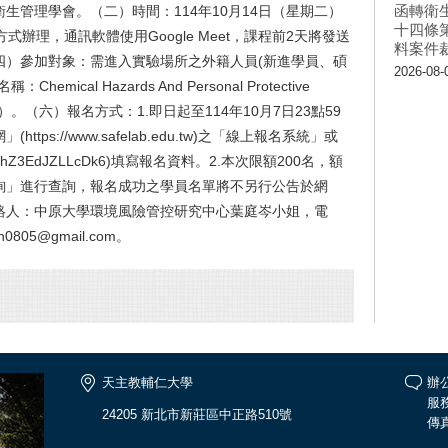
函轉衛
生管理學會。（二）時間：114年10月14日（星期二）
十四條
辦理，通訊軟體使用Google Meet，課程前2天將發送
料案件
四）參加對象：需進入實驗場所之外籍人員(新進學員、碩
2026-08-
cal Hazards And Personal Protective
具）。（六）報名方式：1.即日起至114年10月7日23點59
s://www.safelab.edu.tw)之「線上報名系統」或
e/jPg9hZ3EdJZLLcDk6)填寫報名資料。2.本次限額200名，額
詢」進行查詢，報名成功之學員名單將不另行公告於網
絡人：中原大學環境風險管控研究中心葉庭岑小姐，電
805@gmail.com。
天主教輔仁大學
辦公
服務
24205 新北市新莊區中正路510號
傳真