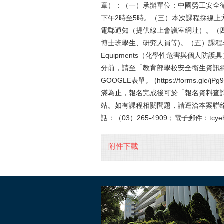
章）：（一）承辦單位：中國勞工安全衛
下午2時至5時。（三）本次課程採線上方式
電郵通知（提供線上會議室網址）。（
博士班學生、研究人員等)。（五）課程名稱：Chemi
Equipments（化學性危害與個人防護
分前，請至「教育部學校安全衛生資訊網」(http
GOOGLE表單。 (https://forms.gl
滿為止，報名完成後可於「報名資料查
站。如有課程相關問題，請逕洽本案聯
話：（03）265-4909；電子郵件：tcyeh0
附件下載