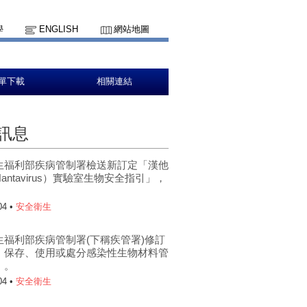
學
ENGLISH
網站地圖
單下載
相關連結
訊息
生福利部疾病管制署檢送新訂定「漢他
antavirus）實驗室生物安全指引」，
。
04 •
安全衛生
生福利部疾病管制署(下稱疾管署)修訂
、保存、使用或處分感染性生物材料管
」。
04 •
安全衛生