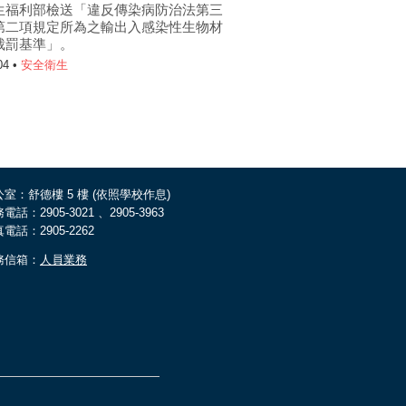
生福利部檢送「違反傳染病防治法第三
第二項規定所為之輸出入感染性生物材
裁罰基準」。
04 •
安全衛生
室：舒德樓 5 樓 (依照學校作息)
電話：2905-3021 、2905-3963
電話：2905-2262
務信箱：
人員業務