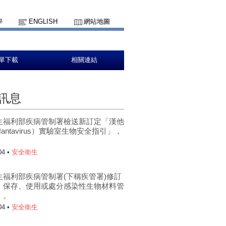
學
ENGLISH
網站地圖
單下載
相關連結
訊息
生福利部疾病管制署檢送新訂定「漢他
antavirus）實驗室生物安全指引」，
。
04 •
安全衛生
生福利部疾病管制署(下稱疾管署)修訂
、保存、使用或處分感染性生物材料管
」。
04 •
安全衛生