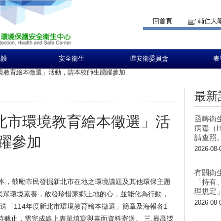
回首頁
輔仁大
保護
安全衛生
環安衛委員會
表
環境教育繪本徵選」活動，請本校師生踴躍參加
最新
新北市環境教育繪本徵選」活
函轉衛
病毒（H
請查照
躍參加
2026-08-
有關衛
繪本，鼓勵市民發掘新北市在地之環境議題及其他環保主題
「持有
理規定
民眾環境素養，啟發珍惜家鄉土地的心，並能化為行動，
2026-08-
檢送「114年度新北市環境教育繪本徵選」簡章及海報各1
午5時截止，需完成線上表單填寫與書面資料寄送。 三.最高獎