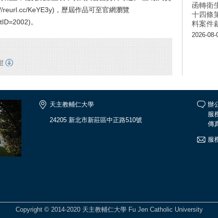
函轉衛
reurl.cc/KeYE3y)，歷屆作品可至官網瀏覽
十四條
catID=2002)。
料案件
2026-08-
f
天主教輔仁大學
辦公
服務
24205 新北市新莊區中正路510號
傳真
服
Copyright © 2014-2020 天主教輔仁大學 Fu Jen Catholic University