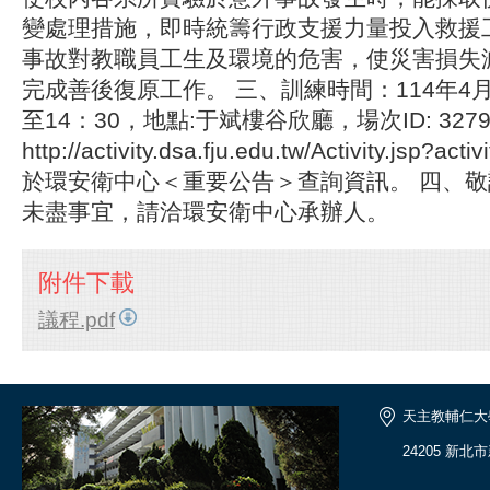
變處理措施，即時統籌行政支援力量投入救援
事故對教職員工生及環境的危害，使災害損失
完成善後復原工作。 三、訓練時間：114年4月17
至14：30，地點:于斌樓谷欣廳，場次ID: 327
http://activity.dsa.fju.edu.tw/Activity.jsp?
於環安衛中心＜重要公告＞查詢資訊。 四、
未盡事宜，請洽環安衛中心承辦人。
附件下載
議程.pdf
天主教輔仁大
24205 新北