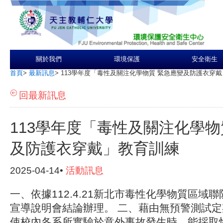
關於我們
環境保護
安全衛生
首頁
>
最新訊息
>
113學年度「毒性及關注化學物質 緊急應變及防護衣穿
回最新訊息
113學年度「毒性及關注化學物
及防護衣穿戴」教育訓練
2025-04-14•
活動訊息
一、依據112.4.21新北市毒性化學物質區域
宣導說明會結論辦理。 二、藉由無預警測試
使校內各系所實驗於意外事故發生時，能採取